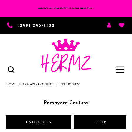
OPEN FOR WALK-INS-FIND YOUR DREAM DRESS TODAY!
TOGGLE
WISH
(248) 246‑1132
ACCOUNT
Toggle
TOGGLE
SEARCH
navigation
HOME
PRIMAVERA COUTURE
SPRING 2020
Primavera Couture
CATEGORIES
FILTER