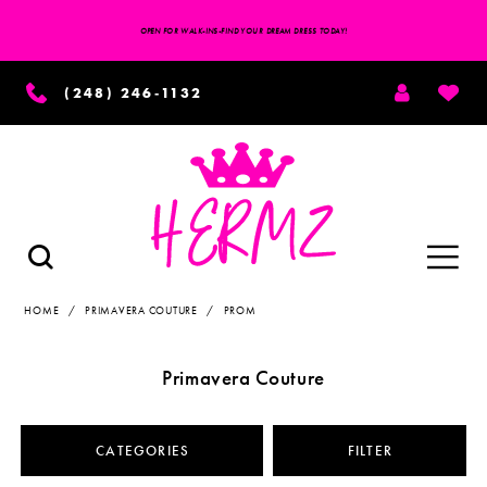
OPEN FOR WALK-INS-FIND YOUR DREAM DRESS TODAY!
TOGGLE
WISH
(248) 246‑1132
ACCOUNT
Toggle
TOGGLE
SEARCH
navigation
HOME
PRIMAVERA COUTURE
PROM
Primavera Couture
CATEGORIES
FILTER